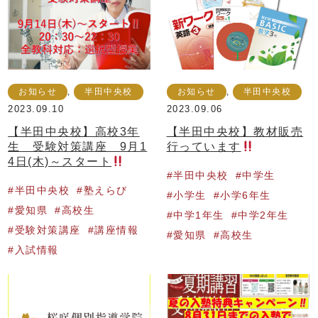
お知らせ
,
半田中央校
お知らせ
,
半田中央校
2023.09.10
2023.09.06
【半田中央校】高校3年
【半田中央校】教材販売
生 受験対策講座 9月1
行っています
4日(木)～スタート
半田中央校
中学生
半田中央校
塾えらび
小学生
小学6年生
愛知県
高校生
中学1年生
中学2年生
受験対策講座
講座情報
愛知県
高校生
入試情報