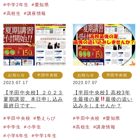
中学2年生
愛知県
高校生
講座情報
お知らせ
,
半田中央校
お知らせ
,
半田中央校
2023.07.17
2023.07.07
【半田中央校】２０２３
【半田中央校】高校3年
夏期講習、本日申し込み
生最後の夏
最後の追い
最終日です。
込みをしませんか？
半田中央校
塾えらび
半田中央校
愛知県
中学生
小学生
高校生
講座情報
小学6年生
中学1年生