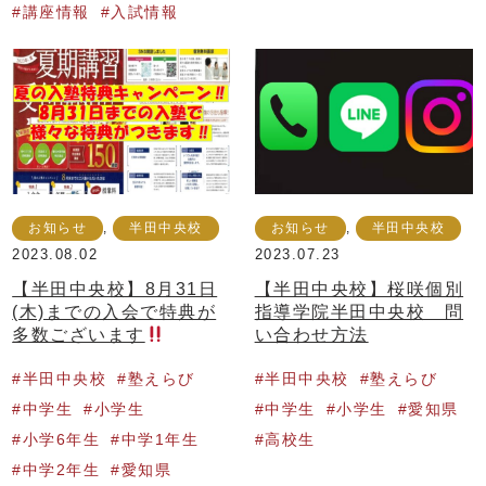
講座情報
入試情報
お知らせ
,
半田中央校
お知らせ
,
半田中央校
2023.08.02
2023.07.23
【半田中央校】8月31日
【半田中央校】桜咲個別
(木)までの入会で特典が
指導学院半田中央校 問
多数ございます
い合わせ方法
半田中央校
塾えらび
半田中央校
塾えらび
中学生
小学生
中学生
小学生
愛知県
小学6年生
中学1年生
高校生
中学2年生
愛知県