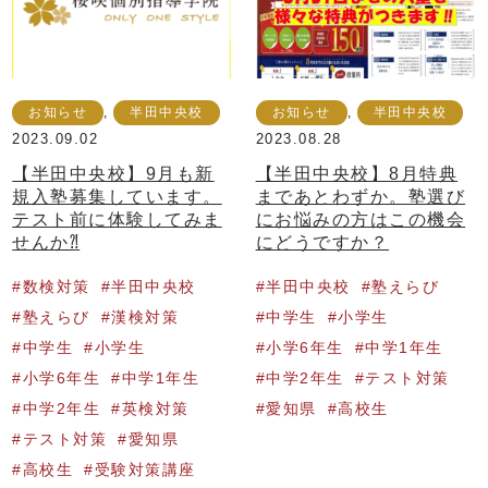
お知らせ
,
半田中央校
お知らせ
,
半田中央校
2023.09.02
2023.08.28
【半田中央校】9月も新
【半田中央校】8月特典
規入塾募集しています。
まであとわずか。塾選び
テスト前に体験してみま
にお悩みの方はこの機会
せんか⁈
にどうですか？
数検対策
半田中央校
半田中央校
塾えらび
塾えらび
漢検対策
中学生
小学生
中学生
小学生
小学6年生
中学1年生
小学6年生
中学1年生
中学2年生
テスト対策
中学2年生
英検対策
愛知県
高校生
テスト対策
愛知県
高校生
受験対策講座