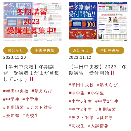
お知らせ
,
半田中央校
お知らせ
,
半田中央校
2023.11.20
2023.11.12
【半田中央校】冬期講
【半田中央校】2023 冬
習 受講者まだまだ募集
期講習 受付開始
しています
半田中央校
塾えらび
半田中央校
塾えらび
中学生
小学生
中学生
小学生
小学6年生
中学1年生
冬期講習
テスト対策
中学2年生
冬期講習
愛知県
高校生
テスト対策
愛知県
高校生
入試情報