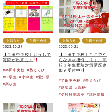
お知らせ
,
半田中央校
お知らせ
,
半田中央校
2023.10.27
2023.09.21
【半田中央校】おうちで
【半田中央校】ここでや
質問が出来ます
らなきゃ後悔します。高
校３年生受験対策講座参
半田中央校
塾えらび
加者受付中
中学生
小学生
愛知県
半田中央校
塾えらび
高校生
愛知県
高校生
受験対策講座
講座情報