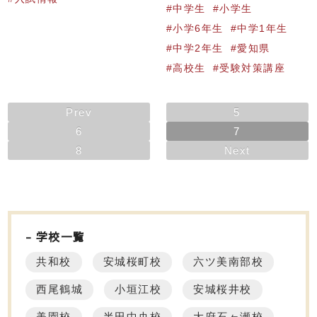
中学生
小学生
小学6年生
中学1年生
中学2年生
愛知県
高校生
受験対策講座
Prev
5
6
7
8
Next
学校一覧
共和校
安城桜町校
六ツ美南部校
西尾鶴城
小垣江校
安城桜井校
美園校
半田中央校
大府石ヶ瀬校