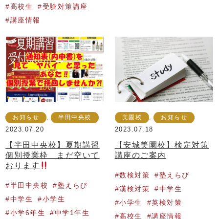
高校生
受験対策講座
講座情報
お知らせ
,
半田中央校
美園校
,
お知らせ
2023.07.20
2023.07.18
【半田中央校】夏期講習
【安城美園校】検定対策
個別授業枠 まだ空いて
講座のご案内
おります
数検対策
塾えらび
半田中央校
塾えらび
漢検対策
中学生
中学生
小学生
小学生
英検対策
小学6年生
中学1年生
高校生
講座情報