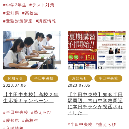
中学2年生
テスト対策
愛知県
高校生
受験対策講座
講座情報
お知らせ
,
半田中央校
お知らせ
,
半田中央校
2023.07.06
2023.07.05
【半田中央校】高校２年
【半田中央校】知多半田
生応援キャンペーン！
駅周辺、青山中学校周辺
に本日チラシが投函され
半田中央校
塾えらび
ました！
愛知県
高校生
半田中央校
塾えらび
入試情報