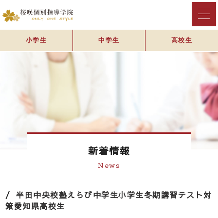
小学生
中学生
高校生
新着情報
News
半田中央校
塾えらび
中学生
小学生
冬期講習
テスト対
策
愛知県
高校生