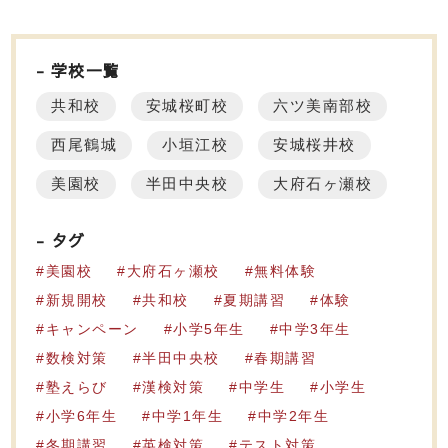
学校一覧
共和校
安城桜町校
六ツ美南部校
西尾鶴城
小垣江校
安城桜井校
美園校
半田中央校
大府石ヶ瀬校
タグ
美園校
大府石ヶ瀬校
無料体験
新規開校
共和校
夏期講習
体験
キャンペーン
小学5年生
中学3年生
数検対策
半田中央校
春期講習
塾えらび
漢検対策
中学生
小学生
小学6年生
中学1年生
中学2年生
冬期講習
英検対策
テスト対策