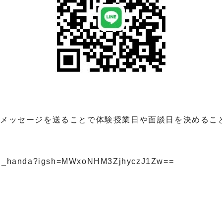
mからメッセージを送ることで体験授業日や面談日を決める
etsu_handa?igsh=MWxoNHM3ZjhyczJ1Zw==