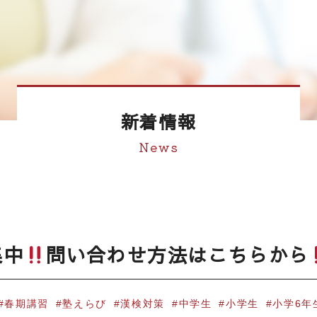
新着情報
News
集中
問い合わせ方法はこちらから
春期講習
塾えらび
漢検対策
中学生
小学生
小学6年