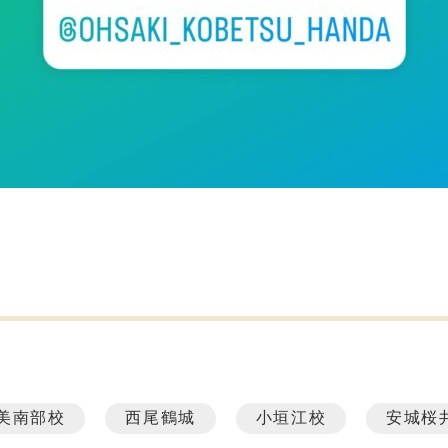
美南部校
西尾鶴城
小垣江校
安城桜