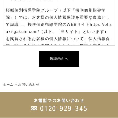
桜咲個別指導学院グループ（以下「桜咲個別指導学
院」）では、お客様の個人情報保護を重要な責務とし
て認識し、桜咲個別指導学院のWEBサイトhttps://ohs
aki-gakuin.com/（以下、「当サイト」といいます）
を閲覧されるお客様の個人情報について、個人情報保
護に関する法規を遵守するとともに、環境の変化に合
わせた個人情報保護の体制を継続的に見直し・改善い
確認画面へ
たします。
桜咲個別指導学院 個人情報保護責任者
1.個人情報
ホーム
>
お問い合わせ
当サイトでは、当サイトを閲覧される方の氏名・メー
ルアドレス等の個人を特定しうる情報（以下、「個人
お電話でのお問い合わせ
情報」といいます）について、ご本人からのお問い合
0120-929-345
わせなどのサービスご利用のご要望がない限り、これ
を収集いたしません。