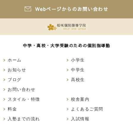
Webページからのお問い合わせ
2.利用目的
当サイトでご提供いただいた個人情報は、お問い合わ
せへのご返答、ご意見ご感想のご依頼、桜咲個別指導
学院からのご案内などに利用させていただきます。ま
た、個人を特定することが不能な統計・分析に必要な
中学・高校・大学受験のための個別指導塾
範囲に限り利用させていただきます。なお、18歳以下
の方は、保護者の同意を得た上で個人情報をご提供く
ホーム
小学生
ださい。
お知らせ
中学生
ブログ
高校生
3.個人情報を提供することの任意性及び提供しない場
合に生じる結果について
お問い合わせ
個人情報の提供は任意ですが、原則として個人情報取
スタイル・特徴
校舎案内
得時に必須となる項目については「必須項目」として
料金
よくあるご質問
記述されています。この情報を記入または入力しない
入塾までの流れ
入試情報
場合は、弊社サービスをご利用できない場合がござい
ますのでご了承ください。