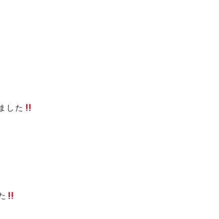
ました
た