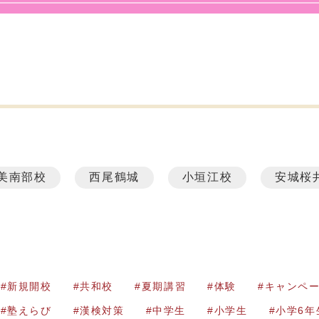
美南部校
西尾鶴城
小垣江校
安城桜
新規開校
共和校
夏期講習
体験
キャンペ
塾えらび
漢検対策
中学生
小学生
小学6年