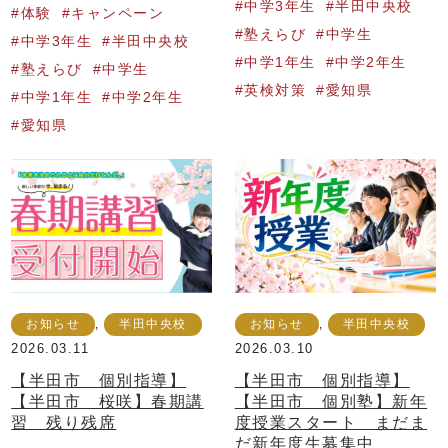
中学3年生
半田中央校
体験
キャンペーン
塾えらび
中学生
中学3年生
半田中央校
中学1年生
中学2年生
塾えらび
中学生
英検対策
愛知県
中学1年生
中学2年生
愛知県
お知らせ
,
半田中央校
お知らせ
,
半田中央校
2026.03.11
2026.03.10
【半田市 個別指導】
【半田市 個別指導】
【半田市 桜咲】春期講
【半田市 個別塾】新年
習 残り残席
度授業スタート まだま
だ新年度生募集中