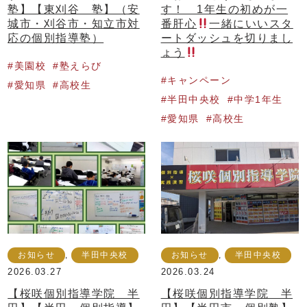
塾】【東刈谷 塾】（安
す！ 1年生の初めが一
城市・刈谷市・知立市対
番肝心
一緒にいいスタ
応の個別指導塾）
ートダッシュを切りまし
ょう
美園校
塾えらび
キャンペーン
愛知県
高校生
半田中央校
中学1年生
愛知県
高校生
お知らせ
,
半田中央校
お知らせ
,
半田中央校
2026.03.27
2026.03.24
【桜咲個別指導学院 半
【桜咲個別指導学院 半