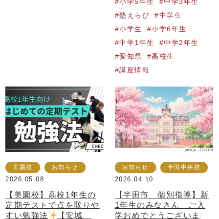
小学5年生
中学3年生
塾えらび
中学生
小学生
小学6年生
中学1年生
中学2年生
愛知県
高校生
講座情報
美園校
,
お知らせ
お知らせ
,
半田中央校
2026.05.08
2026.04.10
【美園校】高校1年生の
【半田市 個別指導】新
定期テストで点を取りや
1年生のみなさん ご入
すい勉強法
【安城
学おめでとうございま