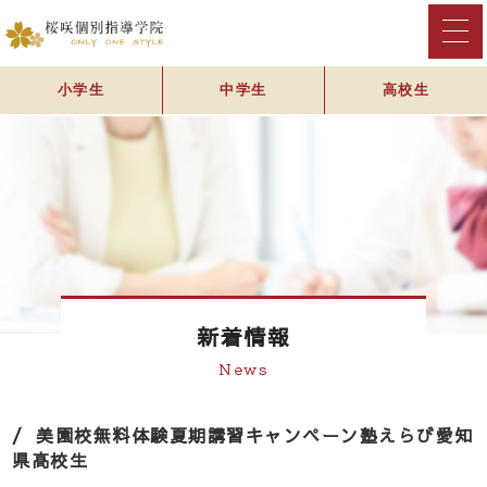
小学生
中学生
高校生
新着情報
News
美園校
無料体験
夏期講習
キャンペーン
塾えらび
愛知
県
高校生