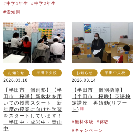
中学1年生
中学2年生
愛知県
お知らせ
,
半田中央校
お知らせ
,
半田中央校
2026.03.18
2026.03.14
【半田市 個別塾】【半
【半田市 個別指導】
田市 桜咲】新教材を用
【半田市 桜咲】英語検
いての授業スタート 新
定講座 再始動(リブー
年度の授業に向けた学習
ト)
をスタートしています！
半田中・成岩中・青山
無料体験
体験
中
キャンペーン