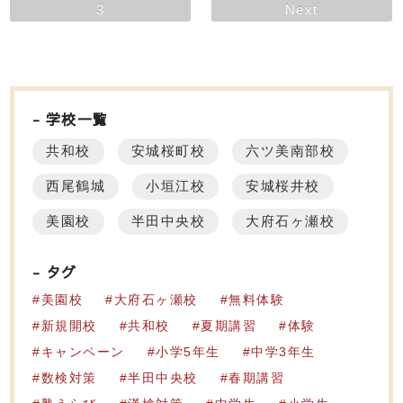
3
Next
学校一覧
共和校
安城桜町校
六ツ美南部校
西尾鶴城
小垣江校
安城桜井校
美園校
半田中央校
大府石ヶ瀬校
タグ
美園校
大府石ヶ瀬校
無料体験
新規開校
共和校
夏期講習
体験
キャンペーン
小学5年生
中学3年生
数検対策
半田中央校
春期講習