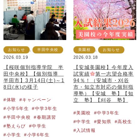
お知らせ
,
半田中央校
美園校
,
お知らせ
2026.03.19
2026.03.18
【桜咲個別指導学院 半
【安城美園校】今年度入
田中央校】【個別指導
試実績
第一志望合格率
半田市】3月14日(土)～1
94％！（安城市・刈谷
8日(水)の様子
市・知立市対応の個別指
導塾）【安城 塾】【知
体験
キャンペーン
立 塾】【刈谷 塾】
小学5年生
中学3年生
美園校
中学3年生
半田中央校
春期講習
中学生
愛知県
高校生
塾えらび
中学生
入試情報
小学生
小学6年生