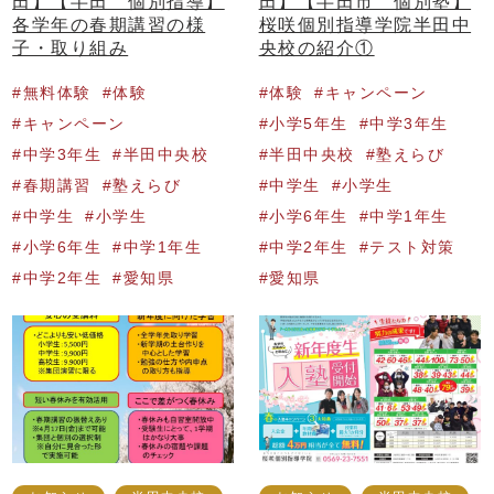
田】【半田 個別指導】
田】【半田市 個別塾】
各学年の春期講習の様
桜咲個別指導学院半田中
子・取り組み
央校の紹介①
無料体験
体験
体験
キャンペーン
キャンペーン
小学5年生
中学3年生
中学3年生
半田中央校
半田中央校
塾えらび
春期講習
塾えらび
中学生
小学生
中学生
小学生
小学6年生
中学1年生
小学6年生
中学1年生
中学2年生
テスト対策
中学2年生
愛知県
愛知県