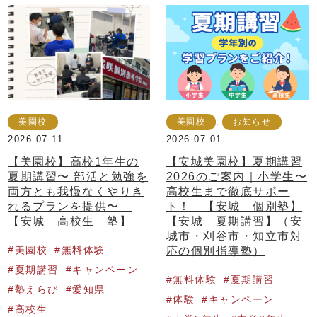
美園校
美園校
,
お知らせ
2026.07.11
2026.07.01
【美園校】高校1年生の
【安城美園校】夏期講習
夏期講習〜 部活と勉強を
2026のご案内｜小学生〜
両方とも我慢なくやりき
高校生まで徹底サポー
れるプランを提供〜
ト！ 【安城 個別塾】
【安城 高校生 塾】
【安城 夏期講習】（安
城市・刈谷市・知立市対
美園校
無料体験
応の個別指導塾）
夏期講習
キャンペーン
無料体験
夏期講習
塾えらび
愛知県
体験
キャンペーン
高校生