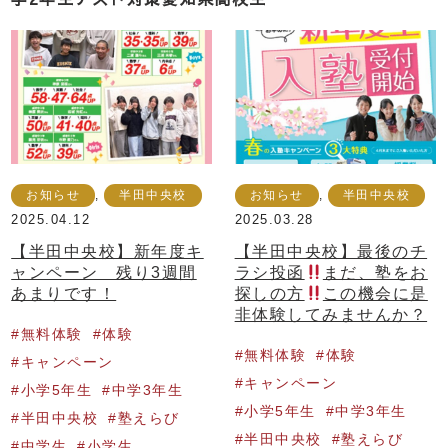
お知らせ
,
半田中央校
お知らせ
,
半田中央校
2025.04.12
2025.03.28
【半田中央校】新年度キ
【半田中央校】最後のチ
ャンペーン 残り3週間
ラシ投函
まだ、塾をお
あまりです！
探しの方
この機会に是
非体験してみませんか？
無料体験
体験
無料体験
体験
キャンペーン
キャンペーン
小学5年生
中学3年生
小学5年生
中学3年生
半田中央校
塾えらび
半田中央校
塾えらび
中学生
小学生