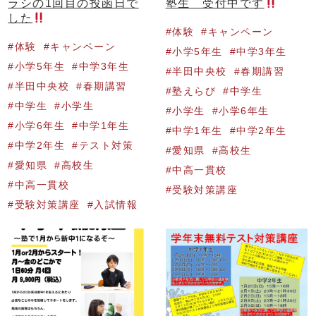
ラシの1回目の投函日で
塾生 受付中です
した
体験
キャンペーン
体験
キャンペーン
小学5年生
中学3年生
小学5年生
中学3年生
半田中央校
春期講習
半田中央校
春期講習
塾えらび
中学生
中学生
小学生
小学生
小学6年生
小学6年生
中学1年生
中学1年生
中学2年生
中学2年生
テスト対策
愛知県
高校生
愛知県
高校生
中高一貫校
中高一貫校
受験対策講座
受験対策講座
入試情報