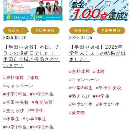
お知らせ
,
半田中央校
お知らせ
,
半田中央校
2025.02.28
2025.02.25
【半田中央校】本日、チ
【半田中央校】2025年
ラシの投函日でした！
学年末テストの結果が出
半田市全域に投函されて
ました！
います！
無料体験
体験
無料体験
体験
キャンペーン
キャンペーン
中学3年生
半田中央校
小学5年生
中学3年生
塾えらび
中学生
半田中央校
春期講習
中学1年生
中学2年生
塾えらび
中学生
愛知県
小学生
小学6年生
中学1年生
中学2年生