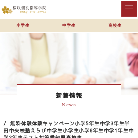
小学生
中学生
高校生
新着情報
News
無料体験
体験
キャンペーン
小学5年生
中学3年生
半
田中央校
塾えらび
中学生
小学生
小学6年生
中学1年生
中
学2年生
テスト対策
愛知県
高校生