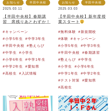
お知らせ
,
半田中央校
お知らせ
,
半田中央校
2025.03.11
2025.03.03
【半田中央校】春期講
【半田中央校】新年度授
習 席残りあとわずか！
業スタート
キャンペーン
無料体験
新規開校
小学5年生
中学3年生
体験
キャンペーン
半田中央校
塾えらび
小学5年生
中学3年生
中学生
小学生
半田中央校
春期講習
小学6年生
中学1年生
塾えらび
中学生
中学2年生
愛知県
小学生
小学6年生
高校生
入試情報
中学1年生
中学2年生
テスト対策
愛知県
高校生