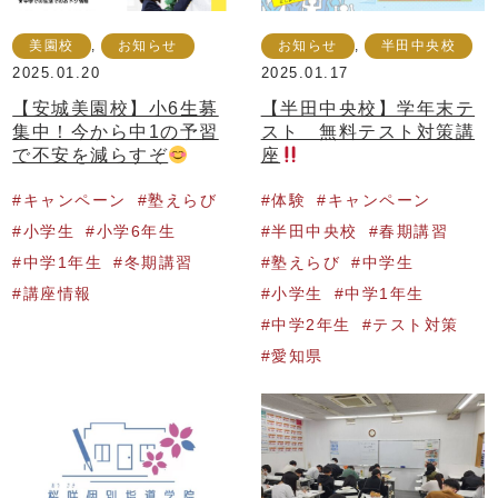
美園校
,
お知らせ
お知らせ
,
半田中央校
2025.01.20
2025.01.17
【安城美園校】小6生募
【半田中央校】学年末テ
集中！今から中1の予習
スト 無料テスト対策講
で不安を減らすぞ
座
キャンペーン
塾えらび
体験
キャンペーン
小学生
小学6年生
半田中央校
春期講習
中学1年生
冬期講習
塾えらび
中学生
講座情報
小学生
中学1年生
中学2年生
テスト対策
愛知県