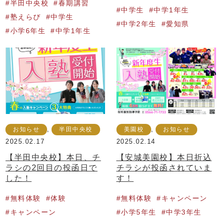
半田中央校
春期講習
中学生
中学1年生
塾えらび
中学生
中学2年生
愛知県
小学6年生
中学1年生
お知らせ
,
半田中央校
美園校
,
お知らせ
2025.02.17
2025.02.14
【半田中央校】本日、チ
【安城美園校】本日折込
ラシの2回目の投函日で
チラシが投函されていま
した！
す！
無料体験
体験
無料体験
キャンペーン
キャンペーン
小学5年生
中学3年生