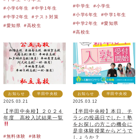
中学生
小学生
小学6年生
中学1年生
小学6年生
中学1年生
中学2年生
テスト対策
中学2年生
愛知県
愛知県
高校生
高校生
お知らせ
,
半田中央校
お知らせ
,
半田中央校
2025.03.21
2025.03.12
【半田中央校】２０２４
【半田中央校】本日、チ
年度 高校入試結果一覧
ラシの投函日でした！塾
をお探しの方この機会に
是非体験授業からどうで
無料体験
体験
しょうか？