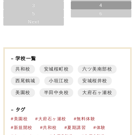
3
4
5
6
Next
学校一覧
共和校
安城桜町校
六ツ美南部校
西尾鶴城
小垣江校
安城桜井校
美園校
半田中央校
大府石ヶ瀬校
タグ
美園校
大府石ヶ瀬校
無料体験
新規開校
共和校
夏期講習
体験