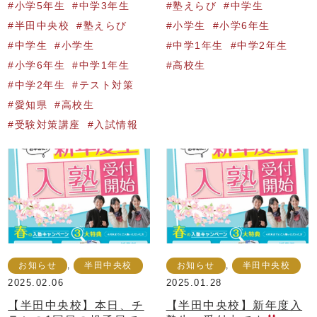
小学5年生
中学3年生
塾えらび
中学生
半田中央校
塾えらび
小学生
小学6年生
中学生
小学生
中学1年生
中学2年生
小学6年生
中学1年生
高校生
中学2年生
テスト対策
愛知県
高校生
受験対策講座
入試情報
お知らせ
,
半田中央校
お知らせ
,
半田中央校
2025.02.06
2025.01.28
【半田中央校】本日、チ
【半田中央校】新年度入