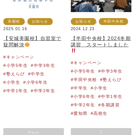
美園校
,
お知らせ
お知らせ
,
半田中央校
2025.01.16
2024.12.23
【安城美園校】自習室で
【半田中央校】2024冬期
疑問解決
講習 スタートしました
キャンペーン
キャンペーン
小学5年生
中学3年生
小学5年生
中学3年生
塾えらび
中学生
半田中央校
塾えらび
小学生
小学6年生
中学生
小学生
中学1年生
中学2年生
小学6年生
中学1年生
中学2年生
冬期講習
愛知県
高校生
Prev
2