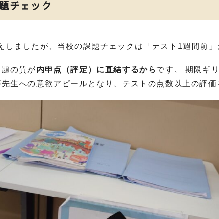
題チェック
えしましたが、当校の課題チェックは「テスト
1
週間前」
課題の質が
内申点（評定）に直結するから
です。 期限ギ
が先生への意欲アピールとなり、テストの点数以上の評価