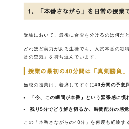
1
．「本番さながら」を日常の授業
受験において、最後に合否を分けるのは何だと
どれほど実力がある生徒でも、入試本番の独
番の空気」を持ち込んでいます。
授業の最初の
40
分間は「真剣勝負」
当校の授業は、着席してすぐに
40
分間の予想
「今、この瞬間が本番」という緊張感に慣
残り
5
分でどう解き切るか、時間配分の感
この「本番さながらの
40
分」を何度も経験す