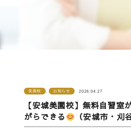
美園校
,
お知らせ
2026.04.27
【安城美園校】無料自習室
がらできる
（安城市・刈