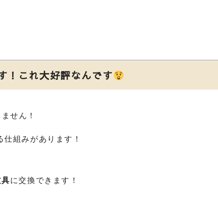
す！これ大好評なんです
りません！
る仕組みがあります！
文具
に交換できます！