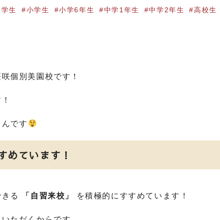
中学生
小学生
小学6年生
中学1年生
中学2年生
高校生
桜咲個別美園校です！
す！
るんです
すめています！
できる
「自習来校」
を積極的にすすめています！
くいただくからです。