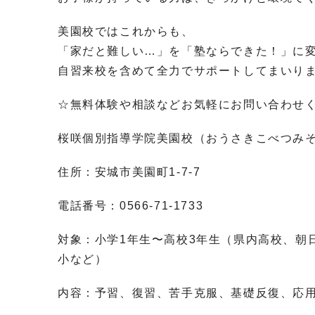
美園校ではこれからも、
「家だと難しい…」を「塾ならできた！」に
自習来校を含めて全力でサポートしてまいり
☆無料体験や相談などお気軽にお問い合わせ
桜咲個別指導学院美園校（おうさきこべつみ
住所：安城市美園町
1-7-7
電話番号：
0566-71-1733
対象：小学
1
年生〜高校
3
年生（県内高校、朝
小など）
内容：予習、復習、苦手克服、基礎反復、応