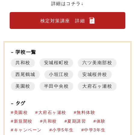
詳細はコチラ↓
検定対策講座 詳細
学校一覧
共和校
安城桜町校
六ツ美南部校
西尾鶴城
小垣江校
安城桜井校
美園校
半田中央校
大府石ヶ瀬校
タグ
美園校
大府石ヶ瀬校
無料体験
新規開校
共和校
夏期講習
体験
キャンペーン
小学5年生
中学3年生