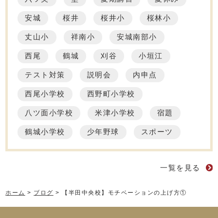
安城
桜井
桜井小
桜林小
丈山小
祥南小
安城南部小
西尾
鶴城
刈谷
小垣江
テスト対策
説明会
内申点
西尾小学校
西野町小学校
八ツ面小学校
米津小学校
宿題
鶴城小学校
少年野球
スポーツ
一覧を見る
ホーム
>
ブログ
>
【半田中央校】モチベーションの上げ方①