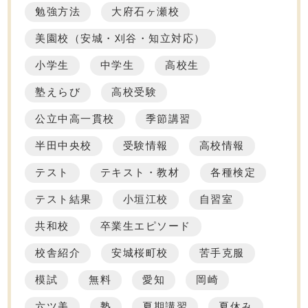
勉強方法
大府石ヶ瀬校
美園校（安城・刈谷・知立対応）
小学生
中学生
高校生
塾えらび
高校受験
公立中高一貫校
季節講習
半田中央校
受験情報
高校情報
テスト
テキスト・教材
各種検定
テスト結果
小垣江校
自習室
共和校
卒業生エピソード
校舎紹介
安城桜町校
苦手克服
模試
無料
愛知
岡崎
六ツ美
塾
夏期講習
夏休み