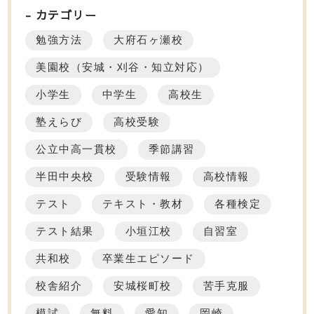
カテゴリー
勉強方法
大府石ヶ瀬校
美園校（安城・刈谷・知立対応）
小学生
中学生
高校生
塾えらび
高校受験
公立中高一貫校
季節講習
半田中央校
受験情報
高校情報
テスト
テキスト・教材
各種検定
テスト結果
小垣江校
自習室
共和校
卒業生エピソード
校舎紹介
安城桜町校
苦手克服
模試
無料
愛知
岡崎