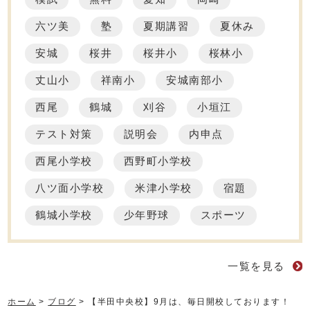
六ツ美
塾
夏期講習
夏休み
安城
桜井
桜井小
桜林小
丈山小
祥南小
安城南部小
西尾
鶴城
刈谷
小垣江
テスト対策
説明会
内申点
西尾小学校
西野町小学校
八ツ面小学校
米津小学校
宿題
鶴城小学校
少年野球
スポーツ
一覧を見る
ホーム
>
ブログ
>
【半田中央校】9月は、毎日開校しております！