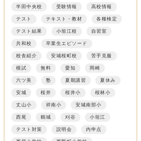
半田中央校
受験情報
高校情報
テスト
テキスト・教材
各種検定
テスト結果
小垣江校
自習室
共和校
卒業生エピソード
校舎紹介
安城桜町校
苦手克服
模試
無料
愛知
岡崎
六ツ美
塾
夏期講習
夏休み
安城
桜井
桜井小
桜林小
丈山小
祥南小
安城南部小
西尾
鶴城
刈谷
小垣江
テスト対策
説明会
内申点