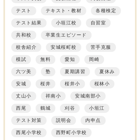
テスト
テキスト・教材
各種検定
テスト結果
小垣江校
自習室
共和校
卒業生エピソード
校舎紹介
安城桜町校
苦手克服
模試
無料
愛知
岡崎
六ツ美
塾
夏期講習
夏休み
安城
桜井
桜井小
桜林小
丈山小
祥南小
安城南部小
西尾
鶴城
刈谷
小垣江
テスト対策
説明会
内申点
西尾小学校
西野町小学校