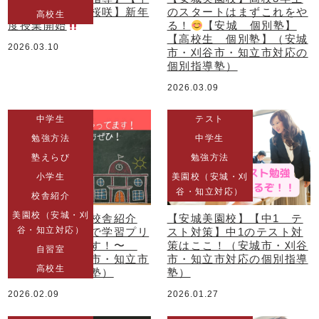
田市 個別塾 桜咲】新年
のスタートはまずこれをや
高校生
度授業開始
る！
【安城 個別塾】
【高校生 個別塾】（安城
2026.03.10
市・刈谷市・知立市対応の
個別指導塾）
2026.03.09
中学生
テスト
勉強方法
中学生
塾えらび
勉強方法
小学生
美園校（安城・刈
谷・知立対応）
校舎紹介
美園校（安城・刈
【安城美園校】校舎紹介
【安城美園校】【中1 テ
谷・知立対応）
①〜無料自習室で学習プリ
スト対策】中1のテスト対
ントももらえます！〜
策はここ！（安城市・刈谷
自習室
（安城市・刈谷市・知立市
市・知立市対応の個別指導
高校生
対応の個別指導塾）
塾）
2026.02.09
2026.01.27