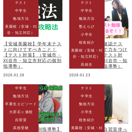
テスト
テスト
中学生
中学生
勉強方法
勉強方法
美園校（安城・刈
塾えらび
谷・知立対応）
小学生
校舎紹介
【安城美園校】学年末テス
【安城美園校】確認テス
トに向けてすべきこと！
ト、定着テストで力をつけ
美園校（安城・刈
【テスト対策】（安城市・
る
【中学生 テスト対
谷・知立対応）
刈谷市・知立市対応の個別
策】（安城市・刈谷市・知
高校生
指導塾）
立市対応の個別指導塾）
2026.01.26
2026.01.23
中学生
テスト
勉強方法
中学生
卒業生エピソード
勉強方法
大府石ヶ瀬校
小学生
自習室
校舎紹介
高校受験
美園校（安城・刈
【中学生】【個別指導塾】
【安城美園校】自習室使っ