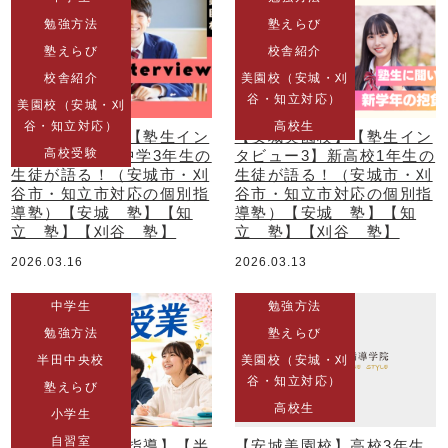
勉強方法
塾えらび
塾えらび
校舎紹介
校舎紹介
美園校（安城・刈
谷・知立対応）
美園校（安城・刈
谷・知立対応）
高校生
【安城美園校】【塾生イン
【安城美園校】【塾生イン
高校受験
タビュー4】新中学3年生の
タビュー3】新高校1年生の
生徒が語る！（安城市・刈
生徒が語る！（安城市・刈
谷市・知立市対応の個別指
谷市・知立市対応の個別指
導塾）【安城 塾】【知
導塾）【安城 塾】【知
立 塾】【刈谷 塾】
立 塾】【刈谷 塾】
2026.03.16
2026.03.13
中学生
勉強方法
勉強方法
塾えらび
半田中央校
美園校（安城・刈
谷・知立対応）
塾えらび
高校生
小学生
自習室
【半田市 個別指導】【半
【安城美園校】高校3年生