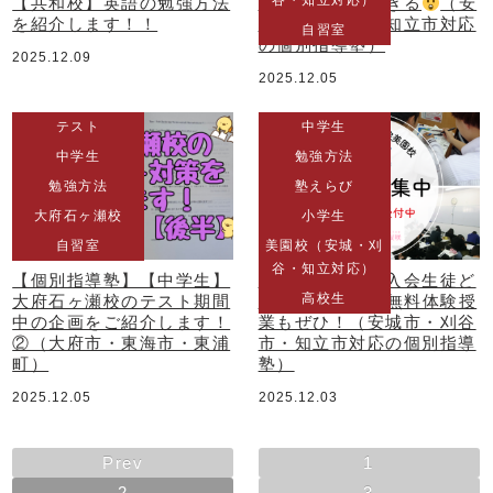
谷・知立対応）
【共和校】英語の勉強方法
の成績がスゴすぎる
（安
を紹介します！！
城市・刈谷市・知立市対応
自習室
の個別指導塾）
2025.12.09
2025.12.05
テスト
中学生
中学生
勉強方法
勉強方法
塾えらび
大府石ヶ瀬校
小学生
自習室
美園校（安城・刈
谷・知立対応）
【個別指導塾】【中学生】
【美園校】新規入会生徒ど
高校生
大府石ヶ瀬校のテスト期間
んどん入会中
無料体験授
中の企画をご紹介します！
業もぜひ！（安城市・刈谷
②（大府市・東海市・東浦
市・知立市対応の個別指導
町）
塾）
2025.12.05
2025.12.03
Prev
1
2
3