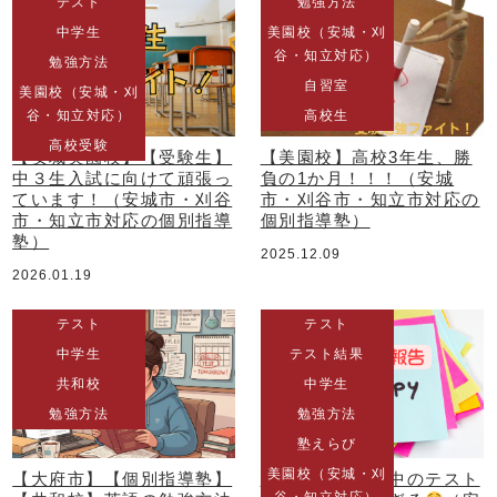
テスト
勉強方法
中学生
美園校（安城・刈
谷・知立対応）
勉強方法
自習室
美園校（安城・刈
谷・知立対応）
高校生
高校受験
【安城美園校】【受験生】
【美園校】高校3年生、勝
中３生入試に向けて頑張っ
負の1か月！！！（安城
ています！（安城市・刈谷
市・刈谷市・知立市対応の
市・知立市対応の個別指導
個別指導塾）
塾）
2025.12.09
2026.01.19
テスト
テスト
中学生
テスト結果
共和校
中学生
勉強方法
勉強方法
塾えらび
美園校（安城・刈
【大府市】【個別指導塾】
【美園校】朝日中のテスト