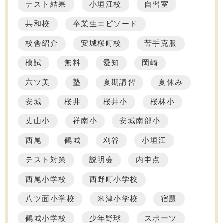
テスト結果
小垣江校
自習室
共和校
卒業生エピソード
校舎紹介
安城桜町校
苦手克服
模試
無料
愛知
岡崎
六ツ美
塾
夏期講習
夏休み
安城
桜井
桜井小
桜林小
丈山小
祥南小
安城南部小
西尾
鶴城
刈谷
小垣江
テスト対策
説明会
内申点
西尾小学校
西野町小学校
八ツ面小学校
米津小学校
宿題
鶴城小学校
少年野球
スポーツ