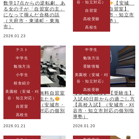
谷・知立対応）
数学17点からの逆転劇。あ
てレベルアップ
【安城
る女の子が「自習室の主」
個別塾】【無料自習室】
自習室
になって掴んだ合格の話
（安城市・刈谷市・知立市
高校受験
（大府市・東浦町・東海
対応の個別指導塾）
市）
高校生
2026.01.22
2026.01.23
テスト
中学生
中学生
勉強方法
勉強方法
受験情報
小学生
美園校（安城・刈
谷・知立対応）
校舎紹介
高校受験
美園校（安城・刈
【安城美園校】無料自習室
【安城美園校】【受験生】
谷・知立対応）
をうまく使う塾生たち
入試40日前からの過ごし方
【テスト勉強】（安城市・
【高校入試】（安城市・刈
自習室
刈谷市・知立市対応の個別
谷市・知立市対応の個別指
高校生
指導塾）
導塾）
2026.01.21
2026.01.20