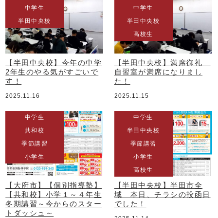
中学生
中学生
半田中央校
半田中央校
高校生
【半田中央校】今年の中学
【半田中央校】満席御礼
2年生のやる気がすごいで
自習室が満席になりまし
す！
た！
2025.11.16
2025.11.15
中学生
中学生
共和校
半田中央校
季節講習
季節講習
小学生
小学生
高校生
【大府市】【個別指導塾】
【半田中央校】半田市全
【共和校】小学１～４年生
域 本日、チラシの投函日
冬期講習～今からのスター
でした！
トダッシュ～