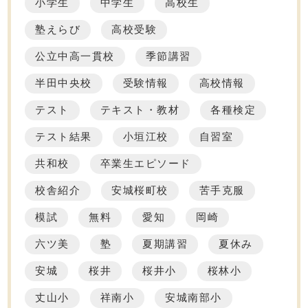
小学生
中学生
高校生
塾えらび
高校受験
公立中高一貫校
季節講習
半田中央校
受験情報
高校情報
テスト
テキスト・教材
各種検定
テスト結果
小垣江校
自習室
共和校
卒業生エピソード
校舎紹介
安城桜町校
苦手克服
模試
無料
愛知
岡崎
六ツ美
塾
夏期講習
夏休み
安城
桜井
桜井小
桜林小
丈山小
祥南小
安城南部小