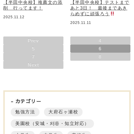
【半田中央校】推薦文の添
【半田中央校】テストまで
削 行ってます！
あと3日！ 最後まであき
らめずに頑張ろう
2025.11.12
2025.11.11
Prev
4
5
6
7
8
Next
カテゴリー
勉強方法
大府石ヶ瀬校
美園校（安城・刈谷・知立対応）