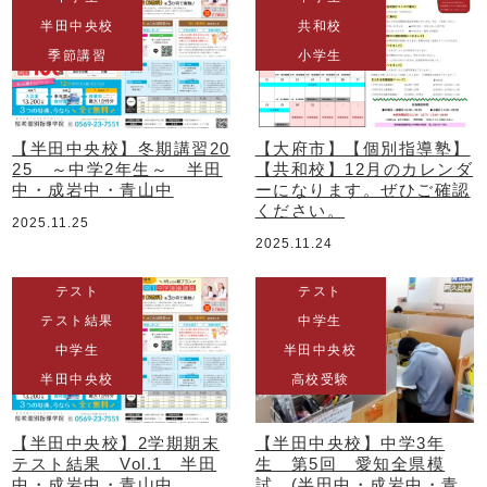
半田中央校
共和校
季節講習
小学生
【半田中央校】冬期講習20
【大府市】【個別指導塾】
25 ～中学2年生～ 半田
【共和校】12月のカレンダ
中・成岩中・青山中
ーになります。ぜひご確認
ください。
2025.11.25
2025.11.24
テスト
テスト
テスト結果
中学生
中学生
半田中央校
半田中央校
高校受験
【半田中央校】2学期期末
【半田中央校】中学3年
テスト結果 Vol.1 半田
生 第5回 愛知全県模
中・成岩中・青山中
試 (半田中・成岩中・青