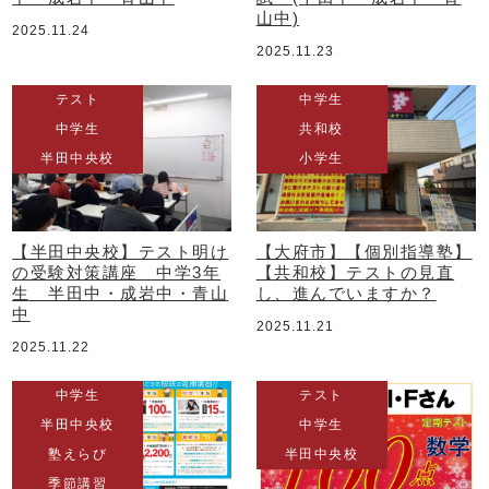
山中)
2025.11.24
2025.11.23
テスト
中学生
中学生
共和校
半田中央校
小学生
【半田中央校】テスト明け
【大府市】【個別指導塾】
の受験対策講座 中学3年
【共和校】テストの見直
生 半田中・成岩中・青山
し、進んでいますか？
中
2025.11.21
2025.11.22
中学生
テスト
半田中央校
中学生
塾えらび
半田中央校
季節講習