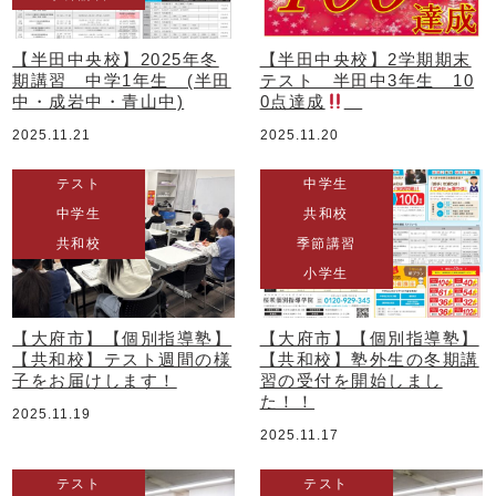
【半田中央校】2025年冬
【半田中央校】2学期期末
期講習 中学1年生 (半田
テスト 半田中3年生 10
中・成岩中・青山中)
0点達成
2025.11.21
2025.11.20
テスト
中学生
中学生
共和校
共和校
季節講習
小学生
【大府市】【個別指導塾】
【大府市】【個別指導塾】
【共和校】テスト週間の様
【共和校】塾外生の冬期講
子をお届けします！
習の受付を開始しまし
た！！
2025.11.19
2025.11.17
テスト
テスト