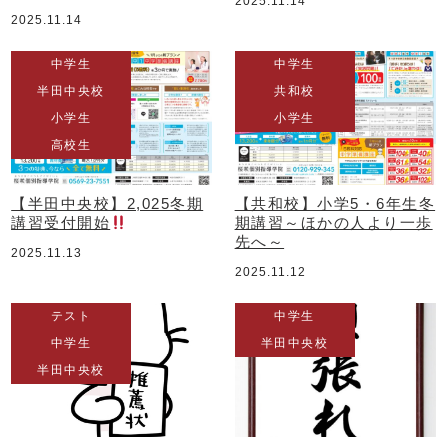
2025.11.14
2025.11.14
中学生
中学生
半田中央校
共和校
小学生
小学生
高校生
【半田中央校】2,025冬期
【共和校】小学5・6年生冬
講習受付開始
期講習～ほかの人より一歩
先へ～
2025.11.13
2025.11.12
テスト
中学生
中学生
半田中央校
半田中央校