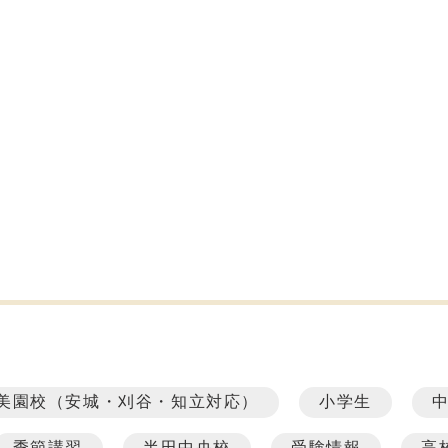
美園校（安城・刈谷・知立対応）
小学生
季節講習
半田中央校
受験情報
高