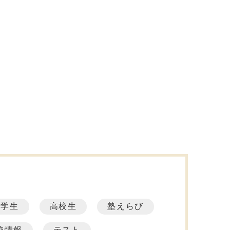
中学生
高校生
塾えらび
校情報
テスト