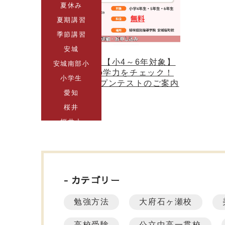
夏休み
夏期講習
季節講習
安城
【安城桜井校】【小4～6年対象】
安城南部小
夏休み前に今の学力をチェック！
小学生
第1回小学オープンテストのご案内
愛知
2026.05.29
桜井
桜井小
桜林小
模試
無料
カテゴリー
祥南小
苦手克服
勉強方法
大府石ヶ瀬校
高校受験
公立中高一貫校