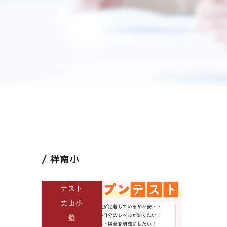
祥南小
テスト
丈山小
塾