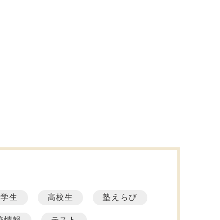
中学生
高校生
塾えらび
校情報
テスト