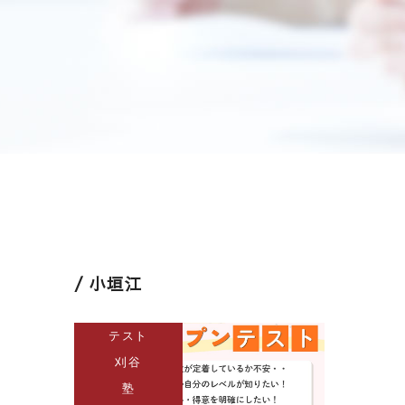
小垣江
テスト
刈谷
塾