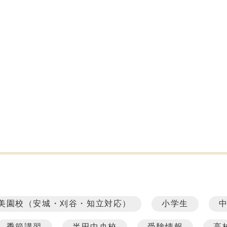
美園校（安城・刈谷・知立対応）
小学生
季節講習
半田中央校
受験情報
高