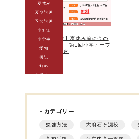
夏休み
夏期講習
季節講習
小垣江
【小4～6年対象】夏休み前に今の
小学生
学力をチェック！第1回小学オープ
愛知
ンテストのご案内
模試
2026.05.29
無料
苦手克服
カテゴリー
勉強方法
大府石ヶ瀬校
高校受験
公立中高一貫校