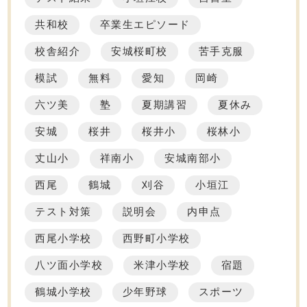
共和校
卒業生エピソード
校舎紹介
安城桜町校
苦手克服
模試
無料
愛知
岡崎
六ツ美
塾
夏期講習
夏休み
安城
桜井
桜井小
桜林小
丈山小
祥南小
安城南部小
西尾
鶴城
刈谷
小垣江
テスト対策
説明会
内申点
西尾小学校
西野町小学校
八ツ面小学校
米津小学校
宿題
鶴城小学校
少年野球
スポーツ