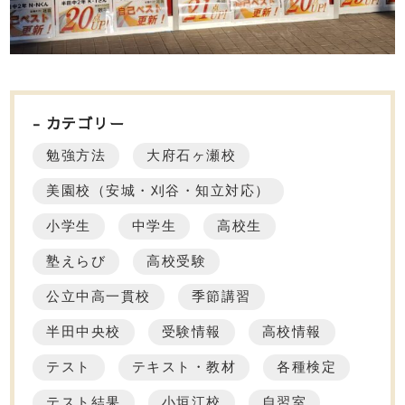
カテゴリー
勉強方法
大府石ヶ瀬校
美園校（安城・刈谷・知立対応）
小学生
中学生
高校生
塾えらび
高校受験
公立中高一貫校
季節講習
半田中央校
受験情報
高校情報
テスト
テキスト・教材
各種検定
テスト結果
小垣江校
自習室