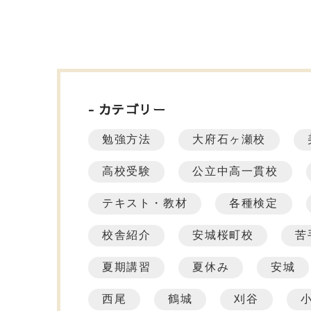
カテゴリー
勉強方法
大府石ヶ瀬校
高校受験
公立中高一貫校
テキスト・教材
各種検定
校舎紹介
安城桜町校
苦
夏期講習
夏休み
安城
西尾
鶴城
刈谷