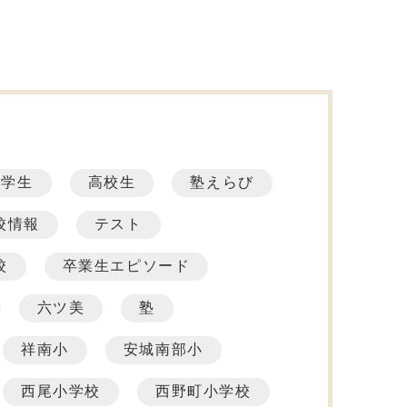
中学生
高校生
塾えらび
校情報
テスト
校
卒業生エピソード
六ツ美
塾
祥南小
安城南部小
西尾小学校
西野町小学校