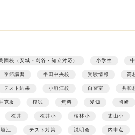
美園校（安城・刈谷・知立対応）
小学生
季節講習
半田中央校
受験情報
高
テスト結果
小垣江校
自習室
共和
手克服
模試
無料
愛知
岡崎
桜井
桜井小
桜林小
丈山小
小垣江
テスト対策
説明会
内申点