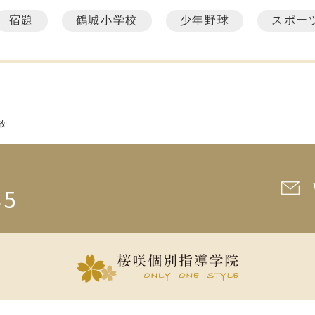
宿題
鶴城小学校
少年野球
スポー
放
45