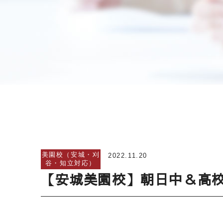
美園校（安城・刈
2022.11.20
谷・知立対応）
【安城美園校】朝日中＆高