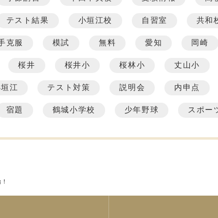
テスト結果
小垣江校
自習室
共和
手克服
模試
無料
愛知
岡崎
桜井
桜井小
桜林小
丈山小
小垣江
テスト対策
説明会
内申点
宿題
鶴城小学校
少年野球
スポー
始！