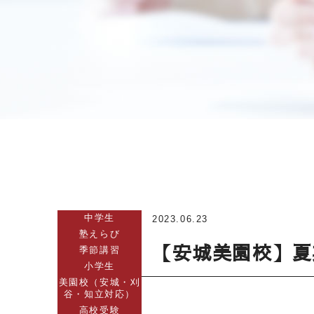
中学生
2023.06.23
塾えらび
【安城美園校】夏
季節講習
小学生
美園校（安城・刈
谷・知立対応）
高校受験