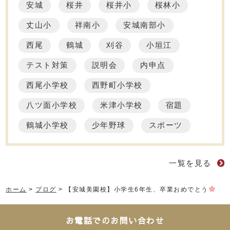
安城
桜井
桜井小
桜林小
丈山小
祥南小
安城南部小
西尾
鶴城
刈谷
小垣江
テスト対策
説明会
内申点
西尾小学校
西野町小学校
八ツ面小学校
米津小学校
宿題
鶴城小学校
少年野球
スポーツ
一覧を見る
ホーム
>
ブログ
>
【安城美園校】小学生6年生、卒業おめでとう
お電話でのお問い合わせ