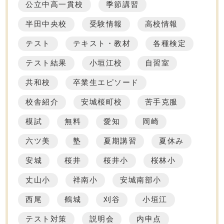
公立中高一貫校
季節講習
半田中央校
受験情報
高校情報
テスト
テキスト・教材
各種検定
テスト結果
小垣江校
自習室
共和校
卒業生エピソード
校舎紹介
安城桜町校
苦手克服
模試
無料
愛知
岡崎
六ツ美
塾
夏期講習
夏休み
安城
桜井
桜井小
桜林小
丈山小
祥南小
安城南部小
西尾
鶴城
刈谷
小垣江
テスト対策
説明会
内申点