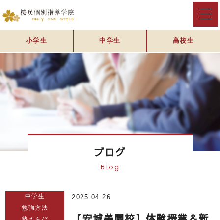
小学生
中学生
高校生
ブログ
Blog
中学生
2025.04.26
勉強方法
【安城美園校】体験授業＆新
塾えらび