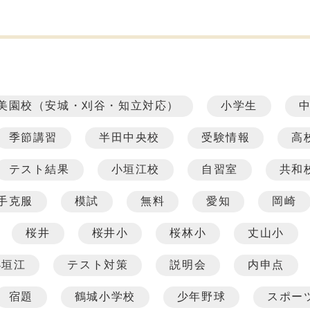
美園校（安城・刈谷・知立対応）
小学生
季節講習
半田中央校
受験情報
高
テスト結果
小垣江校
自習室
共和
手克服
模試
無料
愛知
岡崎
桜井
桜井小
桜林小
丈山小
小垣江
テスト対策
説明会
内申点
宿題
鶴城小学校
少年野球
スポー