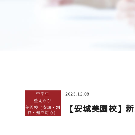
中学生
2023.12.08
塾えらび
【安城美園校】新
美園校（安城・刈
谷・知立対応）