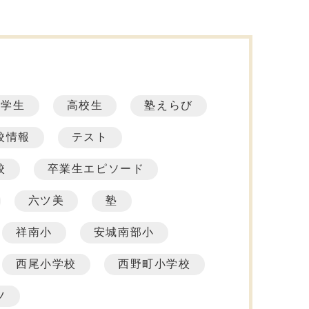
中学生
高校生
塾えらび
校情報
テスト
校
卒業生エピソード
六ツ美
塾
祥南小
安城南部小
西尾小学校
西野町小学校
ツ