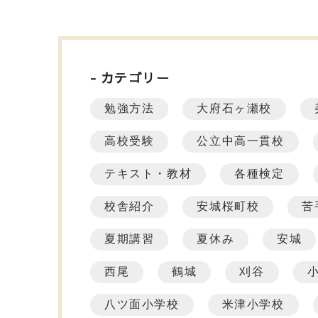
カテゴリー
勉強方法
大府石ヶ瀬校
高校受験
公立中高一貫校
テキスト・教材
各種検定
校舎紹介
安城桜町校
苦
夏期講習
夏休み
安城
西尾
鶴城
刈谷
八ツ面小学校
米津小学校