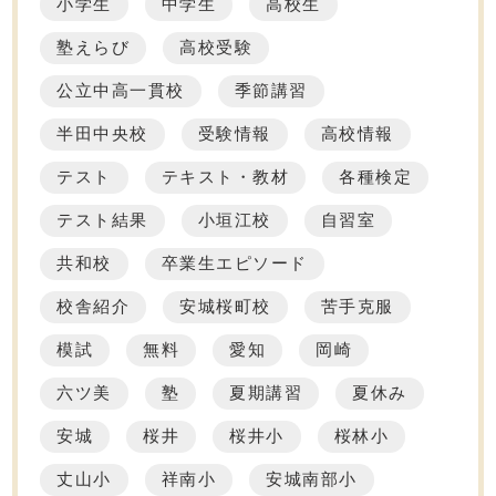
小学生
中学生
高校生
塾えらび
高校受験
公立中高一貫校
季節講習
半田中央校
受験情報
高校情報
テスト
テキスト・教材
各種検定
テスト結果
小垣江校
自習室
共和校
卒業生エピソード
校舎紹介
安城桜町校
苦手克服
模試
無料
愛知
岡崎
六ツ美
塾
夏期講習
夏休み
安城
桜井
桜井小
桜林小
丈山小
祥南小
安城南部小