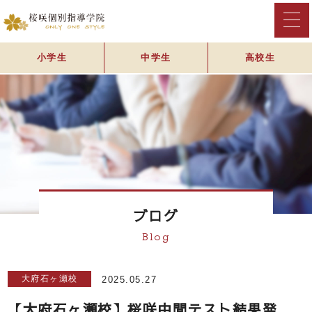
小学生
中学生
高校生
ブログ
Blog
大府石ヶ瀬校
2025.05.27
【大府石ヶ瀬校】桜咲中間テスト結果発