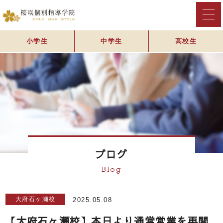
小学生
中学生
高校生
ブログ
Blog
大府石ヶ瀬校
2025.05.08
【大府石ヶ瀬校】本日より通常営業を再開