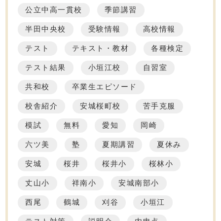
公立中高一貫校
季節講習
半田中央校
受験情報
高校情報
テスト
テキスト・教材
各種検定
テスト結果
小垣江校
自習室
共和校
卒業生エピソード
校舎紹介
安城桜町校
苦手克服
模試
無料
愛知
岡崎
六ツ美
塾
夏期講習
夏休み
安城
桜井
桜井小
桜林小
丈山小
祥南小
安城南部小
西尾
鶴城
刈谷
小垣江