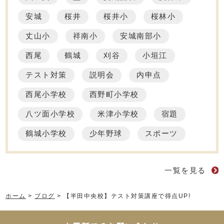
安城
桜井
桜井小
桜林小
丈山小
祥南小
安城南部小
西尾
鶴城
刈谷
小垣江
テスト対策
説明会
内申点
西尾小学校
西野町小学校
八ツ面小学校
米津小学校
宿題
鶴城小学校
少年野球
スポーツ
一覧を見る
ホーム
>
ブログ
>
【半田中央校】テスト対策講座で得点UP!