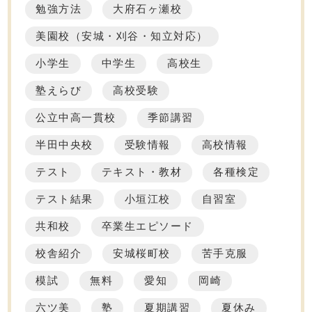
勉強方法
大府石ヶ瀬校
美園校（安城・刈谷・知立対応）
小学生
中学生
高校生
塾えらび
高校受験
公立中高一貫校
季節講習
半田中央校
受験情報
高校情報
テスト
テキスト・教材
各種検定
テスト結果
小垣江校
自習室
共和校
卒業生エピソード
校舎紹介
安城桜町校
苦手克服
模試
無料
愛知
岡崎
六ツ美
塾
夏期講習
夏休み