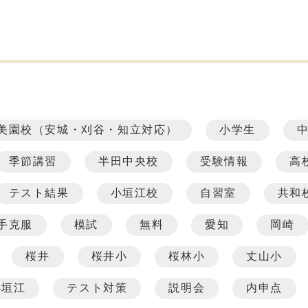
美園校（安城・刈谷・知立対応）
小学生
季節講習
半田中央校
受験情報
高
テスト結果
小垣江校
自習室
共和
手克服
模試
無料
愛知
岡崎
桜井
桜井小
桜林小
丈山小
小垣江
テスト対策
説明会
内申点