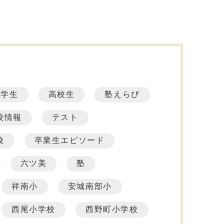
中学生
高校生
塾えらび
校情報
テスト
校
卒業生エピソード
六ツ美
塾
祥南小
安城南部小
西尾小学校
西野町小学校