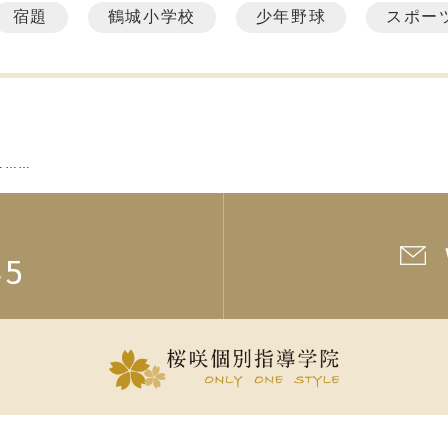
宿題
鶴城小学校
少年野球
スポー
………
45