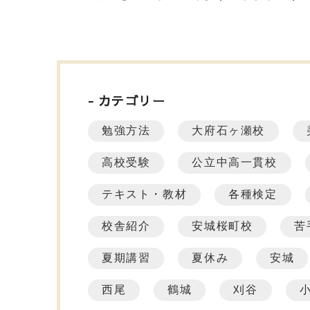
カテゴリー
勉強方法
大府石ヶ瀬校
高校受験
公立中高一貫校
テキスト・教材
各種検定
校舎紹介
安城桜町校
苦
夏期講習
夏休み
安城
西尾
鶴城
刈谷