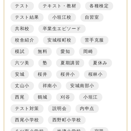
テスト
テキスト・教材
各種検定
テスト結果
小垣江校
自習室
共和校
卒業生エピソード
校舎紹介
安城桜町校
苦手克服
模試
無料
愛知
岡崎
六ツ美
塾
夏期講習
夏休み
安城
桜井
桜井小
桜林小
丈山小
祥南小
安城南部小
西尾
鶴城
刈谷
小垣江
テスト対策
説明会
内申点
西尾小学校
西野町小学校