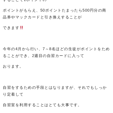
ポイントがもらえ、
50
ポイントたまったら
500
円分の商
品券やマックカードと引き換えすることが
できます
今年の
4
月から行い、
7
～
8
名ほどの生徒がポイントをため
ることができ、
2
週目の自習カードに入って
おります。
自習をするための手段とはなりますが、それでもしっか
り定着して
自習室を利用することはとても大事です。