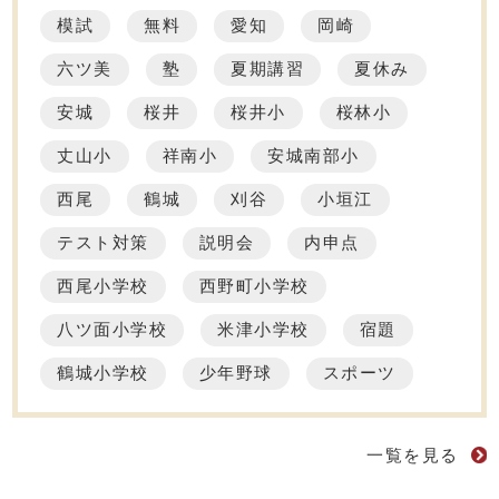
模試
無料
愛知
岡崎
六ツ美
塾
夏期講習
夏休み
安城
桜井
桜井小
桜林小
丈山小
祥南小
安城南部小
西尾
鶴城
刈谷
小垣江
テスト対策
説明会
内申点
西尾小学校
西野町小学校
八ツ面小学校
米津小学校
宿題
鶴城小学校
少年野球
スポーツ
一覧を見る