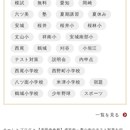
模試
無料
愛知
岡崎
六ツ美
塾
夏期講習
夏休み
安城
桜井
桜井小
桜林小
丈山小
祥南小
安城南部小
西尾
鶴城
刈谷
小垣江
テスト対策
説明会
内申点
西尾小学校
西野町小学校
八ツ面小学校
米津小学校
宿題
鶴城小学校
少年野球
スポーツ
一覧を見る
ホーム
>
ブログ
>
【半田中央校】成岩中・青山中のテスト対策を行