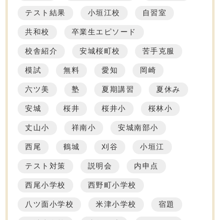
テスト結果
小垣江校
自習室
共和校
卒業生エピソード
校舎紹介
安城桜町校
苦手克服
模試
無料
愛知
岡崎
六ツ美
塾
夏期講習
夏休み
安城
桜井
桜井小
桜林小
丈山小
祥南小
安城南部小
西尾
鶴城
刈谷
小垣江
テスト対策
説明会
内申点
西尾小学校
西野町小学校
八ツ面小学校
米津小学校
宿題