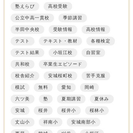
塾えらび
高校受験
公立中高一貫校
季節講習
半田中央校
受験情報
高校情報
テスト
テキスト・教材
各種検定
テスト結果
小垣江校
自習室
共和校
卒業生エピソード
校舎紹介
安城桜町校
苦手克服
模試
無料
愛知
岡崎
六ツ美
塾
夏期講習
夏休み
安城
桜井
桜井小
桜林小
丈山小
祥南小
安城南部小