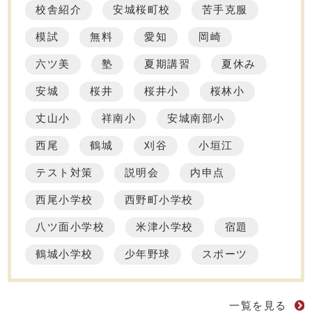
校舎紹介
安城桜町校
苦手克服
模試
無料
愛知
岡崎
六ツ美
塾
夏期講習
夏休み
安城
桜井
桜井小
桜林小
丈山小
祥南小
安城南部小
西尾
鶴城
刈谷
小垣江
テスト対策
説明会
内申点
西尾小学校
西野町小学校
八ツ面小学校
米津小学校
宿題
鶴城小学校
少年野球
スポーツ
一覧を見る