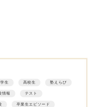
中学生
高校生
塾えらび
校情報
テスト
校
卒業生エピソード