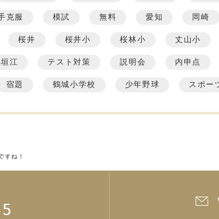
手克服
模試
無料
愛知
岡崎
桜井
桜井小
桜林小
丈山小
小垣江
テスト対策
説明会
内申点
宿題
鶴城小学校
少年野球
スポー
ですね！
45