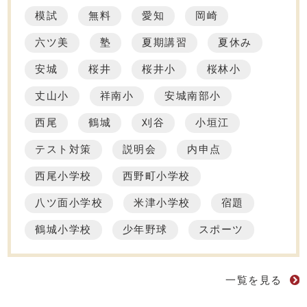
模試
無料
愛知
岡崎
六ツ美
塾
夏期講習
夏休み
安城
桜井
桜井小
桜林小
丈山小
祥南小
安城南部小
西尾
鶴城
刈谷
小垣江
テスト対策
説明会
内申点
西尾小学校
西野町小学校
八ツ面小学校
米津小学校
宿題
鶴城小学校
少年野球
スポーツ
一覧を見る