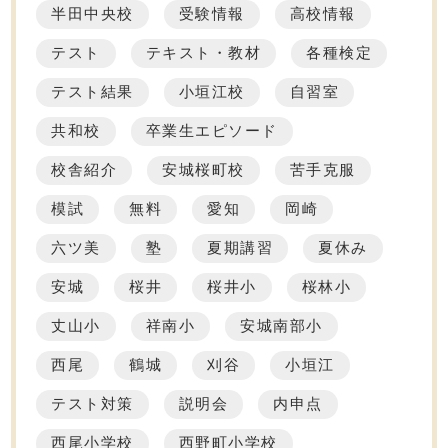
半田中央校
受験情報
高校情報
テスト
テキスト・教材
各種検定
テスト結果
小垣江校
自習室
共和校
卒業生エピソード
校舎紹介
安城桜町校
苦手克服
模試
無料
愛知
岡崎
六ツ美
塾
夏期講習
夏休み
安城
桜井
桜井小
桜林小
丈山小
祥南小
安城南部小
西尾
鶴城
刈谷
小垣江
テスト対策
説明会
内申点
西尾小学校
西野町小学校