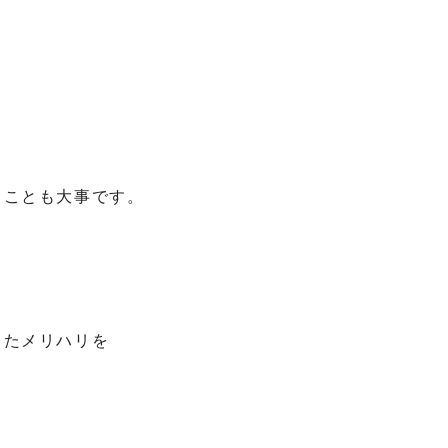
ることも大事です。
ったメリハリを
。