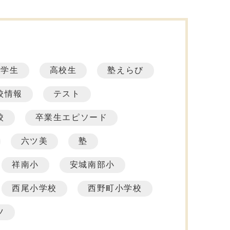
中学生
高校生
塾えらび
校情報
テスト
校
卒業生エピソード
六ツ美
塾
祥南小
安城南部小
西尾小学校
西野町小学校
ツ