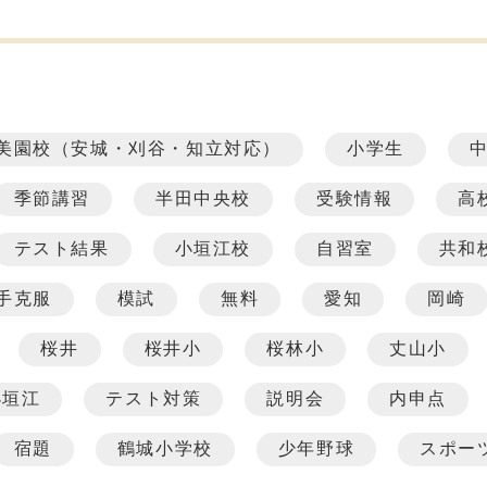
美園校（安城・刈谷・知立対応）
小学生
季節講習
半田中央校
受験情報
高
テスト結果
小垣江校
自習室
共和
手克服
模試
無料
愛知
岡崎
桜井
桜井小
桜林小
丈山小
小垣江
テスト対策
説明会
内申点
宿題
鶴城小学校
少年野球
スポー