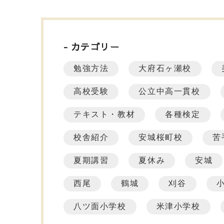
カテゴリー
勉強方法
大府石ヶ瀬校
高校受験
公立中高一貫校
テキスト・教材
各種検定
校舎紹介
安城桜町校
苦
夏期講習
夏休み
安城
西尾
鶴城
刈谷
八ツ面小学校
米津小学校