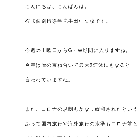
こんにちは、こんばんは。
桜咲個別指導学院半田中央校です。
今週の土曜日から
G
・
W
期間に入りますね。
今年は暦の兼ね合いで最大
9
連休にもなると
言われていますね。
また、コロナの規制もかなり緩和されたとい
あって国内旅行や海外旅行の水準もコロナ前